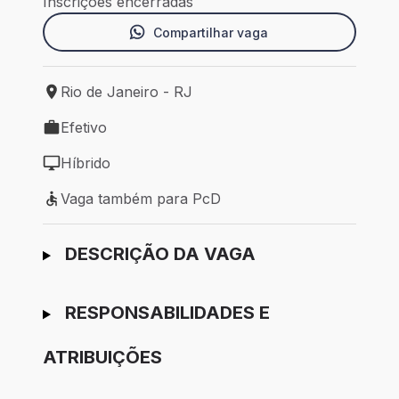
Inscrições encerradas
Compartilhar vaga
Rio de Janeiro - RJ
Local de trabalho: Rio de Janeiro - RJ
Efetivo
Tipo de vaga: Efetivo
Híbrido
Modelo de trabalho: Híbrido
Vaga também para PcD
Vaga também para PcD
Ir para candidatura
DESCRIÇÃO DA VAGA
RESPONSABILIDADES E
ATRIBUIÇÕES